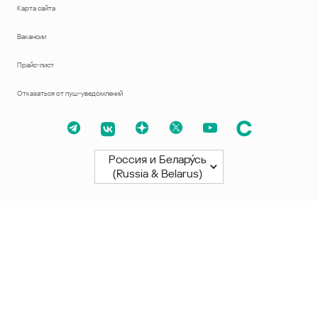
Карта сайта
Вакансии
Прайс-лист
Отказаться от пуш-уведомлений
Россия и Белару́сь
(Russia & Belarus)
Северная и Южная Америки
América Latina
Brasil
United States