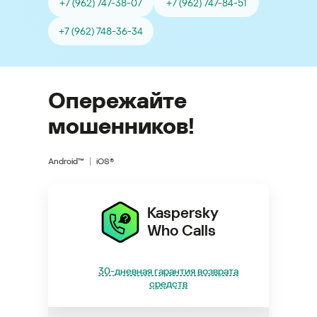
+7 (962) 747-38-07
+7 (962) 747-84-51
+7 (962) 748-36-34
Опережайте
мошенников!
Android™
iOS®
Kaspersky
Who Calls
30-дневная гарантия возврата
средств