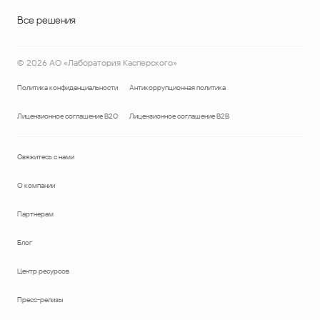
Все решения
©
2026
АО «Лаборатория Касперского»
Политика конфиденциальности
Антикоррупционная политика
Лицензионное соглашение B2C
Лицензионное соглашение B2B
Свяжитесь с нами
О компании
Партнерам
Блог
Центр ресурсов
Пресс-релизы