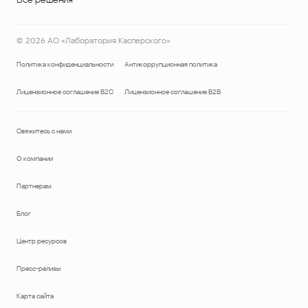
©
2026
АО «Лаборатория Касперского»
Политика конфиденциальности
Антикоррупционная политика
Лицензионное соглашение B2C
Лицензионное соглашение B2B
Свяжитесь с нами
О компании
Партнерам
Блог
Центр ресурсов
Пресс-релизы
Карта сайта