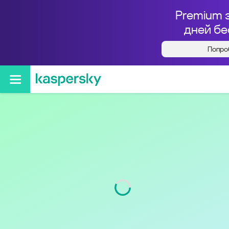
Premium 
дней бе
Попро
Кто звонил с номера
+79642934879
Код
964
Оператор
Билайн