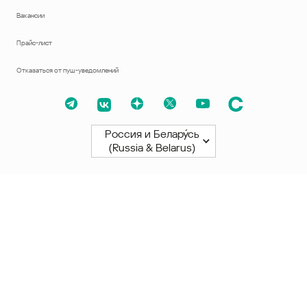
Вакансии
Прайс-лист
Отказаться от пуш-уведомлений
Россия и Белару́сь
(Russia & Belarus)
Северная и Южная Америки
América Latina
Brasil
United States
Canada - English