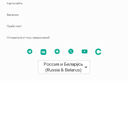
Карта сайта
Вакансии
Прайс-лист
Отказаться от пуш-уведомлений
Россия и Белару́сь
(Russia & Belarus)
Северная и Южная Америки
América Latina
Brasil
United States