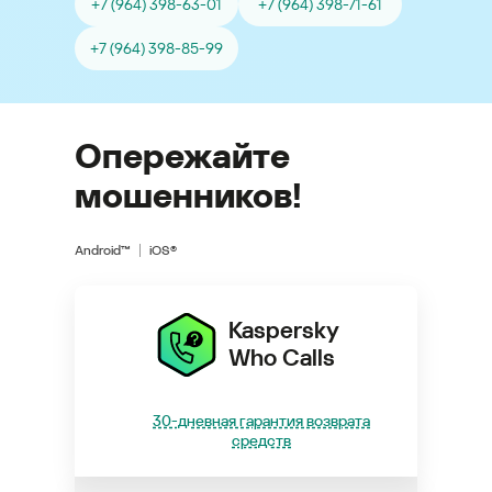
+7 (964) 398-63-01
+7 (964) 398-71-61
+7 (964) 398-85-99
Опережайте
мошенников!
Android™
iOS®
Kaspersky
Who Calls
30-дневная гарантия возврата
средств