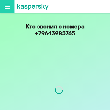
Кто звонил с номера
+79643985765
Код
964
Оператор
Билайн