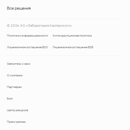
Все решения
©
2026
АО «Лаборатория Касперского»
Политика конфиденциальности
Антикоррупционная политика
Лицензионное соглашение B2C
Лицензионное соглашение B2B
Свяжитесь с нами
О компании
Партнерам
Блог
Центр ресурсов
Пресс-релизы