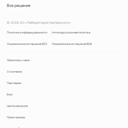
Все решения
©
2026
АО «Лаборатория Касперского»
Политика конфиденциальности
Антикоррупционная политика
Лицензионное соглашение B2C
Лицензионное соглашение B2B
Свяжитесь с нами
О компании
Партнерам
Блог
Центр ресурсов
Пресс-релизы