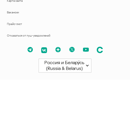
Карта сайта
Вакансии
Прайс-лист
Отказаться от пуш-уведомлений
Россия и Белару́сь
(Russia & Belarus)
Северная и Южная Америки
América Latina
Brasil
United States