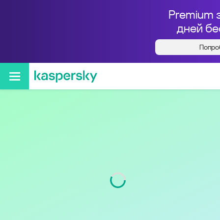
Premium 
дней бе
Попро
Кто звонил с номера
+79645980099
Код
964
Оператор
Билайн