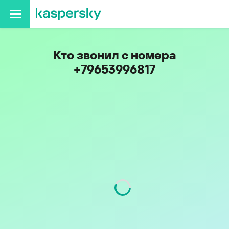
Кто звонил с номера
+79653996817
Код
965
Оператор
Билайн