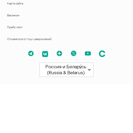
Карта сайта
Вакансии
Прайс-лист
Отказаться от пуш-уведомлений
Россия и Белару́сь
(Russia & Belarus)
Северная и Южная Америки
América Latina
Brasil
United States