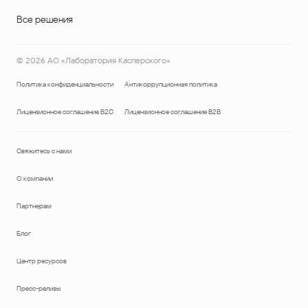
Все решения
©
2026
АО «Лаборатория Касперского»
Политика конфиденциальности
Антикоррупционная политика
Лицензионное соглашение B2C
Лицензионное соглашение B2B
Свяжитесь с нами
О компании
Партнерам
Блог
Центр ресурсов
Пресс-релизы