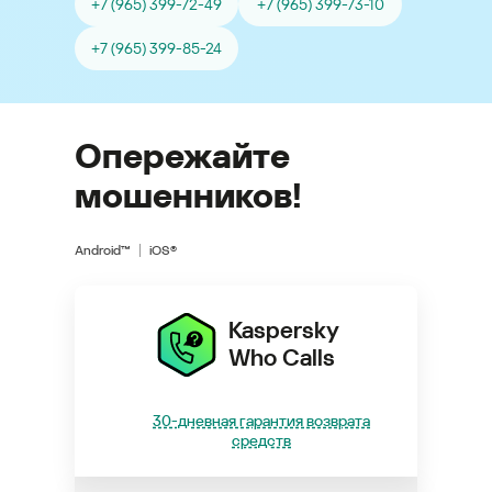
+7 (965) 399-72-49
+7 (965) 399-73-10
+7 (965) 399-85-24
Опережайте
мошенников!
Android™
iOS®
Kaspersky
Who Calls
30-дневная гарантия возврата
средств