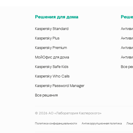
Решения для дома
Реше
Kaspersky Standard
Антиви
Kaspersky Plus
Антиви
Kaspersky Premium
Антиви
МойОфис для дома
Антиви
Kaspersky Safe Kids
Все р
Kaspersky Who Calls
Kaspersky Password Manager
Все решения
©
2026
АО «Лаборатория Касперского»
Политика конфиденциальности
Антикоррупционная политика
Лице