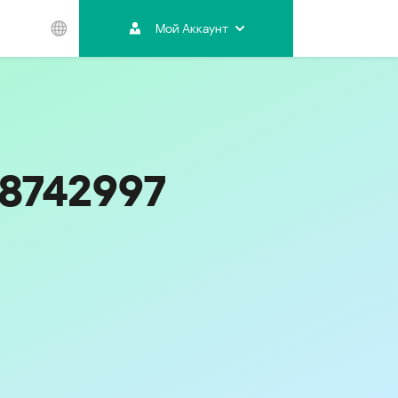
Мой Аккаунт
Азиатско-
Тихоокеанский
регион
Australia
India
58742997
Indonesia (Bahasa)
Malaysia - English
Malaysia - Bahasa Melayu
New Zealand
Việt Nam
ไทย (Thailand)
한국 (Korea)
中国 (China)
香港特別行政區 (Hong Kong SAR)