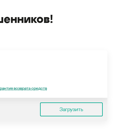
енников!
рантия возврата средств
Загрузить