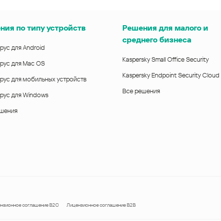
ния по типу устройств
Решения для малого и
среднего бизнеса
рус для Android
Kaspersky Small Office Security
рус для Mac OS
Kaspersky Endpoint Security Cloud
рус для мобильных устройств
Все решения
рус для Windows
ешения
нзионное соглашение B2C
Лицензионное соглашение B2B