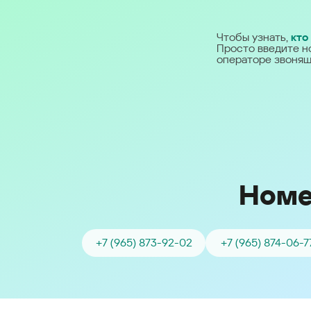
Ближний Восток
Чтобы узнать,
кто
Просто введите н
Middle East (English)
операторе звонящ
الشرق الأوسط (Arabic)
Номе
+7 (965) 873-92-02
+7 (965) 874-06-7