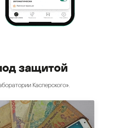
под защитой
аборатории Касперского».