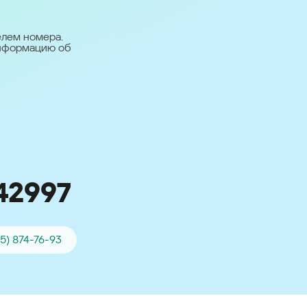
台灣 (Taiwan)
日本語 (Japan)
елем номера.
информацию об
Для всех других
стран
Глобальная версия
42997
65) 874-76-93