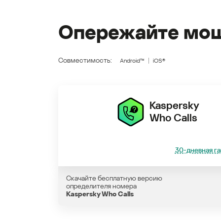
Опережайте мош
Совместимость:
Android™
iOS®
Kaspersky
Who Calls
30-дневная га
Скачайте бесплатную версию
определителя номера
Kaspersky Who Calls