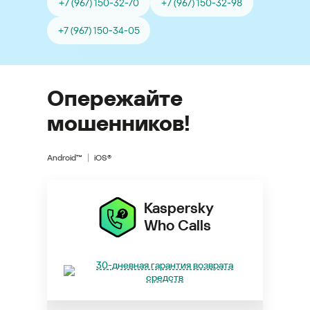
+7 (967) 150-32-70
+7 (967) 150-32-98
+7 (967) 150-34-05
Опережайте
мошенников!
Android™
iOS®
Kaspersky
Who Calls
30-дневная гарантия возврата
средств