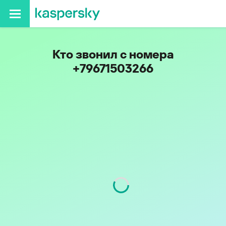
Кто звонил с номера
+79671503266
Код
967
Оператор
Билайн