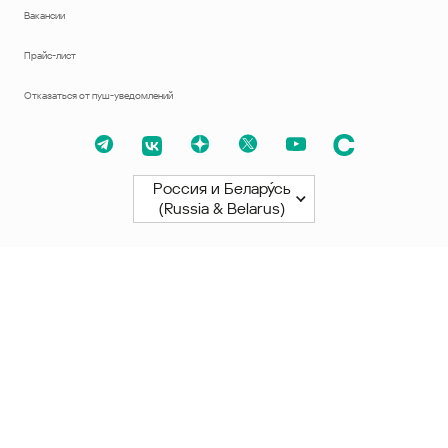
Вакансии
Прайс-лист
Отказаться от пуш-уведомлений
Россия и Белару́сь
(Russia & Belarus)
Северная и Южная Америки
América Latina
Brasil
United States
Canada - English