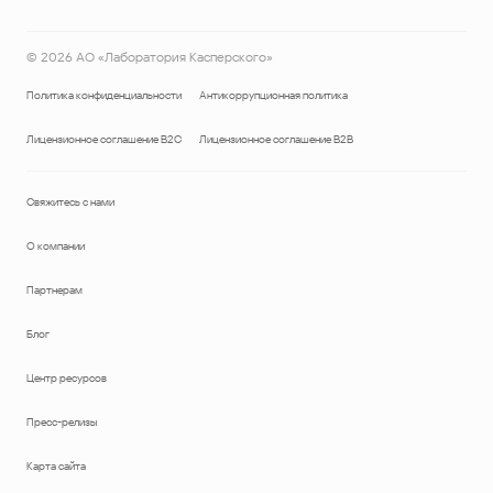
©
2026
АО «Лаборатория Касперского»
Политика конфиденциальности
Антикоррупционная политика
Лицензионное соглашение B2C
Лицензионное соглашение B2B
Свяжитесь с нами
О компании
Партнерам
Блог
Центр ресурсов
Пресс-релизы
Карта сайта