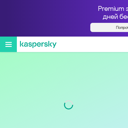
Premium 
дней бе
Попро
Кто звонил с номера
+79691403051
Код
969
Оператор
Билайн