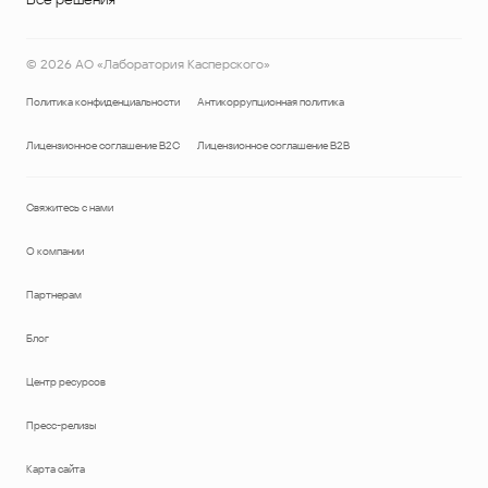
©
2026
АО «Лаборатория Касперского»
Политика конфиденциальности
Антикоррупционная политика
Лицензионное соглашение B2C
Лицензионное соглашение B2B
Свяжитесь с нами
О компании
Партнерам
Блог
Центр ресурсов
Пресс-релизы
Карта сайта