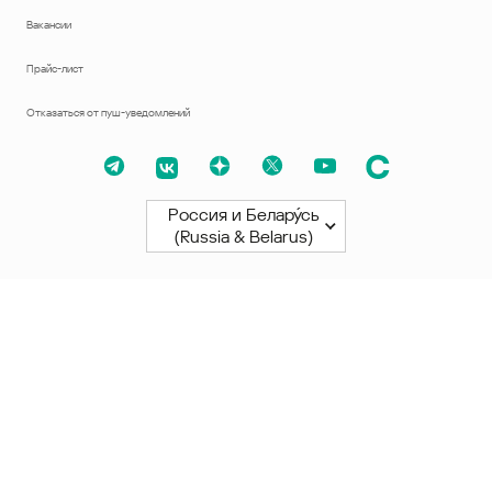
Вакансии
Прайс-лист
Отказаться от пуш-уведомлений
Россия и Белару́сь
(Russia & Belarus)
Северная и Южная Америки
América Latina
Brasil
United States
Canada - English