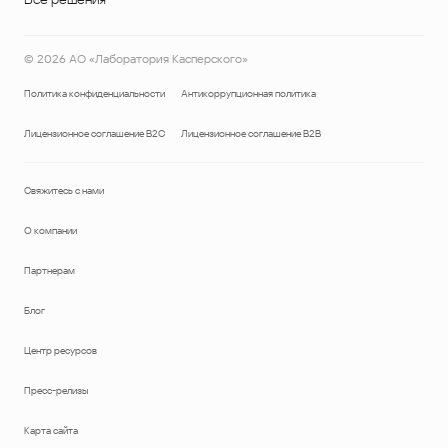
©
2026
АО «Лаборатория Касперского»
Политика конфиденциальности
Антикоррупционная политика
Лицензионное соглашение B2C
Лицензионное соглашение B2B
Свяжитесь с нами
О компании
Партнерам
Блог
Центр ресурсов
Пресс-релизы
Карта сайта