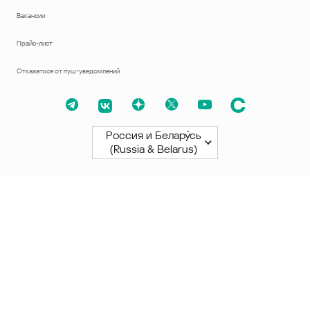
Вакансии
Прайс-лист
Отказаться от пуш-уведомлений
Россия и Белару́сь
(Russia & Belarus)
Северная и Южная Америки
América Latina
Brasil
United States
Canada - English