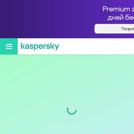
Premium 
дней бе
Попро
Кто звонил с номера
+79772832613
Код
977
Оператор
Tele2