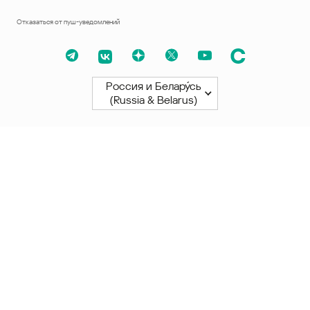
Отказаться от пуш-уведомлений
Россия и Белару́сь
(Russia & Belarus)
Северная и Южная Америки
América Latina
Brasil
United States
Canada - English
Canada - Français
Африка