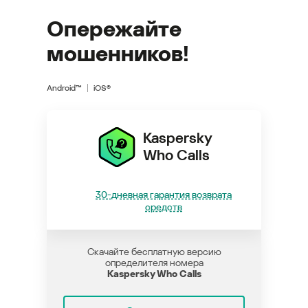
Опережайте
мошенников!
Android™
iOS®
Kaspersky
Who Calls
30-дневная гарантия возврата
средств
Скачайте бесплатную версию
определителя номера
Kaspersky Who Calls