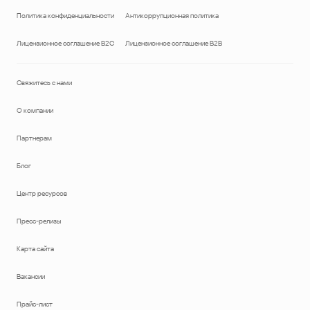
Политика конфиденциальности
Антикоррупционная политика
Лицензионное соглашение B2C
Лицензионное соглашение B2B
Свяжитесь с нами
О компании
Партнерам
Блог
Центр ресурсов
Пресс-релизы
Карта сайта
Вакансии
Прайс-лист