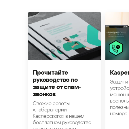
Прочитайте
Kasper
руководство по
Защити
защите от спам-
устройс
звонков
мошенн
восполь
Свежие советы
полезн
«Лаборатории
номера.
Касперского» в нашем
бесплатном руководстве
по защите от спам-