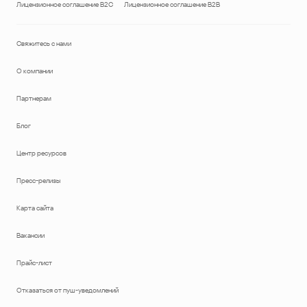
Лицензионное соглашение B2C
Лицензионное соглашение B2B
Свяжитесь с нами
О компании
Партнерам
Блог
Центр ресурсов
Пресс-релизы
Карта сайта
Вакансии
Прайс-лист
Отказаться от пуш-уведомлений