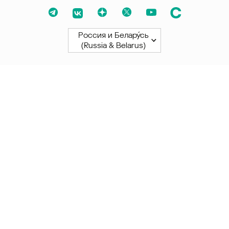
Россия и Белару́сь
(Russia & Belarus)
Северная и Южная Америки
América Latina
Brasil
United States
Canada - English
Canada - Français
Африка
Afrique Francophone