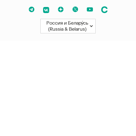
Россия и Белару́сь
(Russia & Belarus)
Северная и Южная Америки
América Latina
Brasil
United States
Canada - English
Canada - Français
Африка
Afrique Francophone