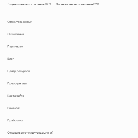
Лицензионное соглашение B2C
Лицензионное соглашение B2B
Свяжитесь с нами
О компании
Партнерам
Блог
Центр ресурсов
Пресс-релизы
Карта сайта
Вакансии
Прайс-лист
Отказаться от пуш-уведомлений