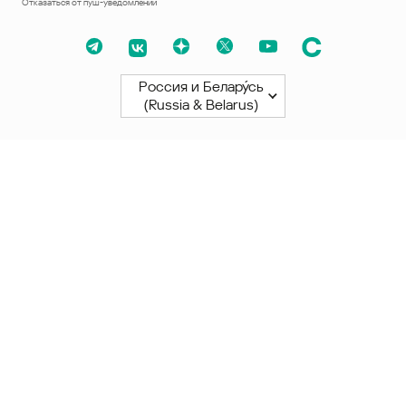
Отказаться от пуш-уведомлений
Россия и Белару́сь
(Russia & Belarus)
Северная и Южная Америки
América Latina
Brasil
United States
Canada - English
Canada - Français
Африка