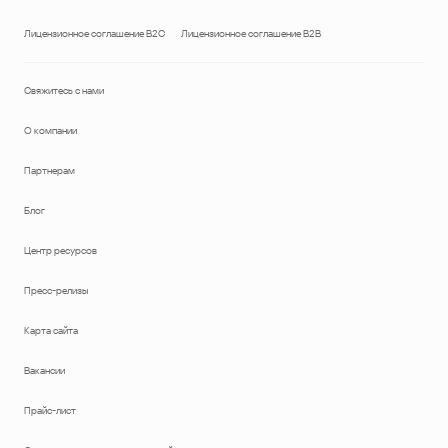
Лицензионное соглашение B2C
Лицензионное соглашение B2B
Свяжитесь с нами
О компании
Партнерам
Блог
Центр ресурсов
Пресс-релизы
Карта сайта
Вакансии
Прайс-лист