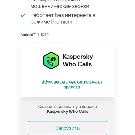
мошеннические звонки
Работает без интернета в
режиме
Premium
Android™
iOS®
Kaspersky
Who Calls
30-дневная гарантия возврата
средств
Скачайте бесплатную версию
Kaspersky Who Calls
Загрузить