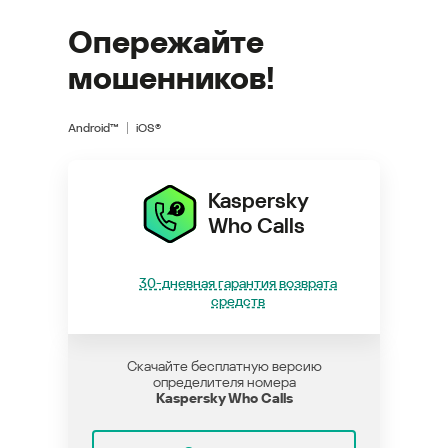
Опережайте
мошенников!
Android™
iOS®
Kaspersky
Who Calls
30-дневная гарантия возврата
средств
Скачайте бесплатную версию
определителя номера
Kaspersky Who Calls