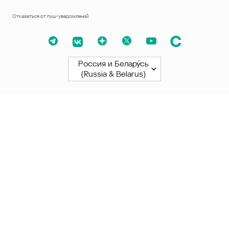
Отказаться от пуш-уведомлений
Россия и Белару́сь
(Russia & Belarus)
Северная и Южная Америки
América Latina
Brasil
United States
Canada - English
Canada - Français
Африка