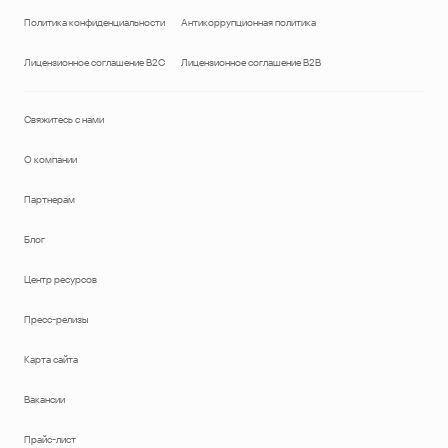
Политика конфиденциальности
Антикоррупционная политика
Лицензионное соглашение B2C
Лицензионное соглашение B2B
Свяжитесь с нами
О компании
Партнерам
Блог
Центр ресурсов
Пресс-релизы
Карта сайта
Вакансии
Прайс-лист