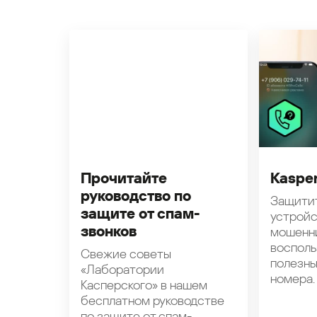
Прочитайте
Kasper
руководство по
Защити
защите от спам-
устройс
звонков
мошенн
восполь
Свежие советы
полезн
«Лаборатории
номера.
Касперского» в нашем
бесплатном руководстве
по защите от спам-