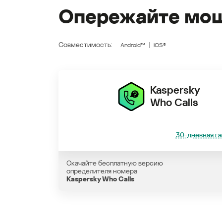
Опережайте мош
Совместимость:
Android™
iOS®
Kaspersky
Who Calls
30-дневная га
Скачайте бесплатную версию
определителя номера
Kaspersky Who Calls