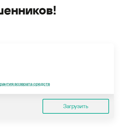
енников!
рантия возврата средств
Загрузить