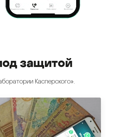
под защитой
аборатории Касперского».