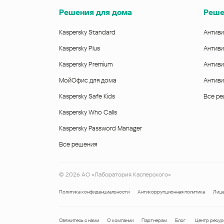
Решения для дома
Реше
Kaspersky Standard
Антиви
Kaspersky Plus
Антиви
Kaspersky Premium
Антиви
МойОфис для дома
Антиви
Kaspersky Safe Kids
Все р
Kaspersky Who Calls
Kaspersky Password Manager
Все решения
©
2026
АО «Лаборатория Касперского»
Политика конфиденциальности
Антикоррупционная политика
Лице
Свяжитесь с нами
О компании
Партнерам
Блог
Центр ресур