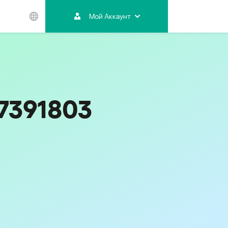
Мой Аккаунт
Азиатско-
Тихоокеанский
регион
Australia
India
17391803
Indonesia (Bahasa)
Malaysia - English
Malaysia - Bahasa Melayu
New Zealand
Việt Nam
ไทย (Thailand)
한국 (Korea)
中国 (China)
香港特別行政區 (Hong Kong SAR)