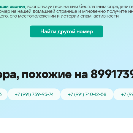
Україна (Ukraine)
 вам звонил
, воспользуйтесь нашим бесплатным определит
омер на нашей домашней странице и мгновенно получите 
его, его местоположении и истории спам-активности
Найти другой номер
ра, похожие на 899173
3
+7 (991) 739-93-74
+7 (991) 740-12-58
+7 (9