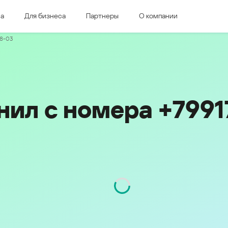
ма
Для бизнеса
Партнеры
О компании
дная Европа
Восточная Европа
18-03
e & Luxembourg
Česká republika
k
Magyarország
land & Schweiz
Polska
România
нил с номера +799
Srbija
Svizzera
Türkiye
nd
Ελλάδα (Greece)
България (Bulgaria)
ich
Қазақстан - Русский (Kazakhstan -
Russian)
Код
991
Қазақстан - Қазақша (Kazakhstan -
Kazakh)
Россия и Белару́сь (Russia &
Kingdom
Belarus)