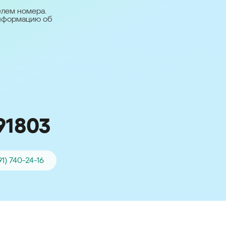
台灣 (Taiwan)
елем номера.
информацию об
日本語 (Japan)
Для всех других
стран
Глобальная версия
91803
91) 740-24-16