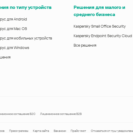
ния по типу устройств
Решения для малого и
среднего бизнеса
рус для Android
Kaspersky Small Office Security
рус для Mac OS
Kaspersky Endpoint Security Cloud
рус для мобильных устройств
Все решения
рус для Windows
ешения
нзионное соглашение B2C
Лицензионное соглашение B2B
сов
Пресс-релизы
Карта сайта
Вакансии
Прайс-лист
Отказаться от пуш-уведомлен