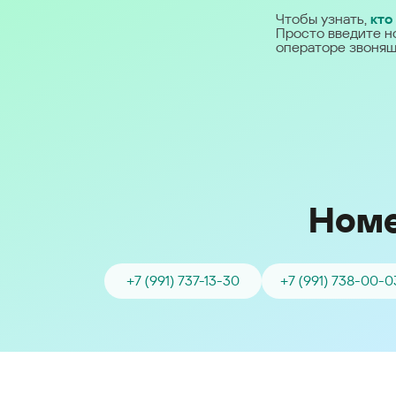
Ближний Восток
Чтобы узнать,
кто
Просто введите н
операторе звонящ
Middle East (English)
الشرق الأوسط (Arabic)
Номе
+7 (991) 737-13-30
+7 (991) 738-00-0