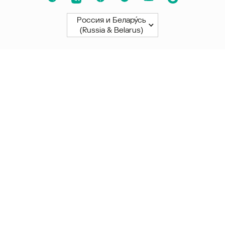
Россия и Белару́сь
(Russia & Belarus)
Северная и Южная Америки
América Latina
Brasil
United States
Canada - English
Canada - Français
Африка
Afrique Francophone
Maroc