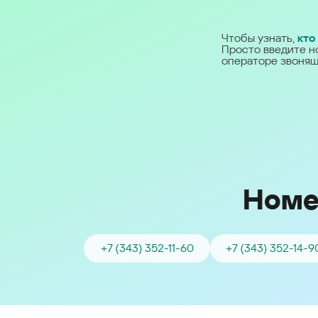
Ближний Восток
Чтобы узнать,
кто
Просто введите н
Middle East (English)
операторе звонящ
الشرق الأوسط (Arabic)
Номе
+7 (343) 352-11-60
+7 (343) 352-14-9