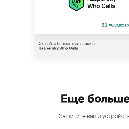
Who Calls
30-дневная га
Скачайте бесплатную версию
Kaspersky Who Calls
Еще больше
Защитите ваши устройств