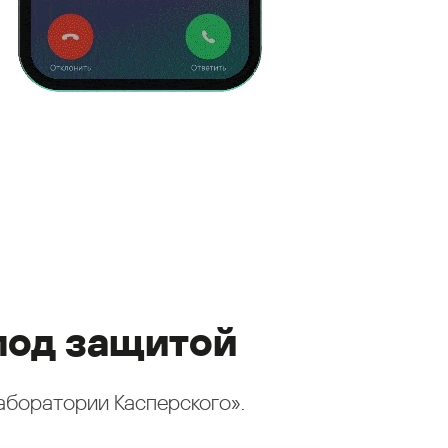
под защитой
аборатории Касперского».