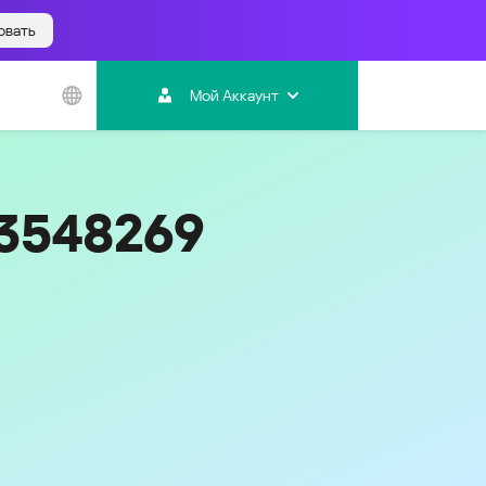
овать
Азиатско-
Тихоокеанский
Мой Аккаунт
регион
Australia
India
33548269
Indonesia (Bahasa)
Malaysia - English
Malaysia - Bahasa Melayu
New Zealand
Việt Nam
ไทย (Thailand)
Код
343
한국 (Korea)
中国 (China)
香港特別行政區 (Hong Kong SAR)