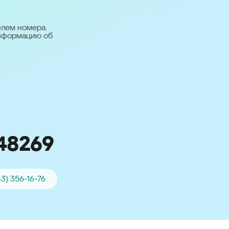
台灣 (Taiwan)
日本語 (Japan)
елем номера.
информацию об
Для всех других
стран
Глобальная версия
48269
43) 356-16-76