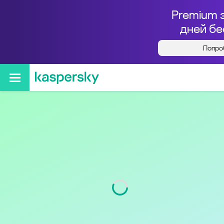
Premium 
дней бе
Попро
Кто звонил с номера
+73952728710
Регион
Иркутская обл.
Код
395