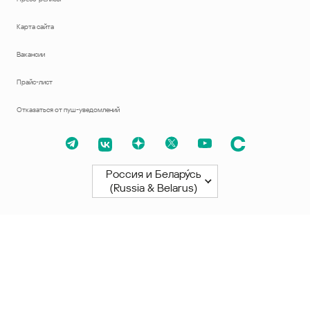
Карта сайта
Вакансии
Прайс-лист
Отказаться от пуш-уведомлений
Россия и Белару́сь
(Russia & Belarus)
Северная и Южная Америки
América Latina
Brasil