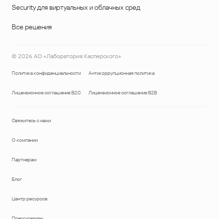
Security для виртуальных и облачных сред
Все решения
©
2026
АО «Лаборатория Касперского»
Политика конфиденциальности
Антикоррупционная политика
Лицензионное соглашение B2C
Лицензионное соглашение B2B
Свяжитесь с нами
О компании
Партнерам
Блог
Центр ресурсов
Пресс-релизы