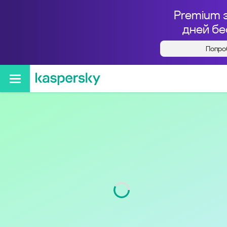
Premium 
дней бе
Попро
Кто звонил с номера
+74012557755
Регион
Калининградская обл.
Код
401