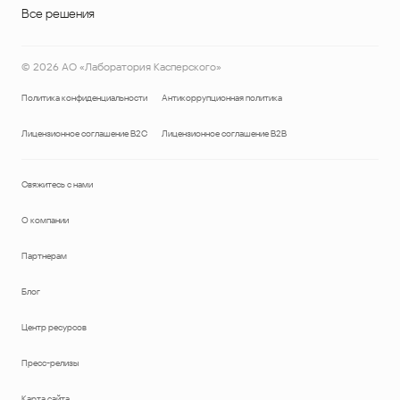
Все решения
©
2026
АО «Лаборатория Касперского»
Политика конфиденциальности
Антикоррупционная политика
Лицензионное соглашение B2C
Лицензионное соглашение B2B
Свяжитесь с нами
О компании
Партнерам
Блог
Центр ресурсов
Пресс-релизы
Карта сайта