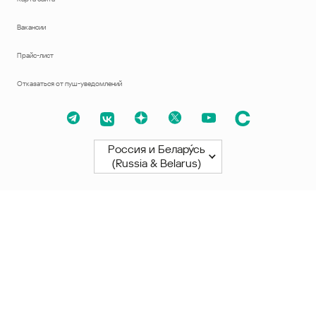
Вакансии
Прайс-лист
Отказаться от пуш-уведомлений
Россия и Белару́сь
(Russia & Belarus)
Северная и Южная Америки
América Latina
Brasil
United States
Canada - English