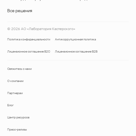
Все решения
©
2026
АО «Лаборатория Касперского»
Политика конфиденциальности
Антикоррупционная политика
Лицензионное соглашение B2C
Лицензионное соглашение B2B
Свяжитесь с нами
О компании
Партнерам
Блог
Центр ресурсов
Пресс-релизы