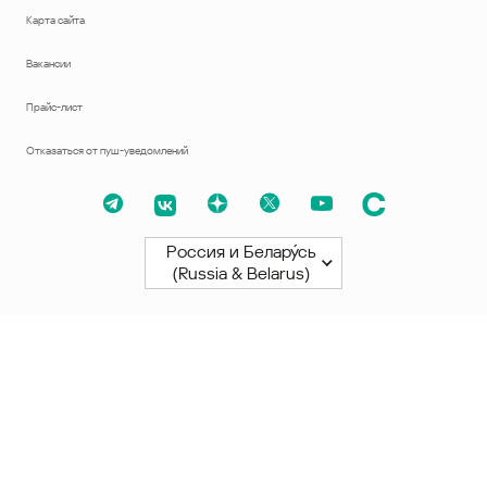
Карта сайта
Вакансии
Прайс-лист
Отказаться от пуш-уведомлений
Россия и Белару́сь
(Russia & Belarus)
Северная и Южная Америки
América Latina
Brasil
United States