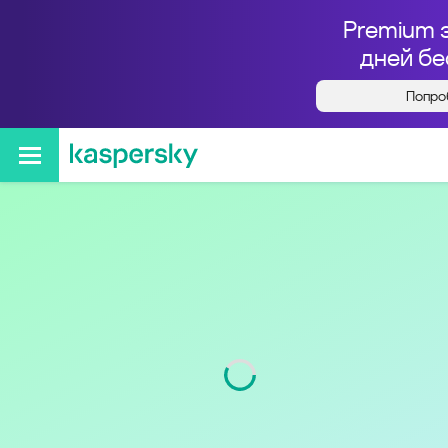
Premium 
дней бе
Попро
Кто звонил с номера
+74132202002
Регион
Магаданская обл.
Код
413