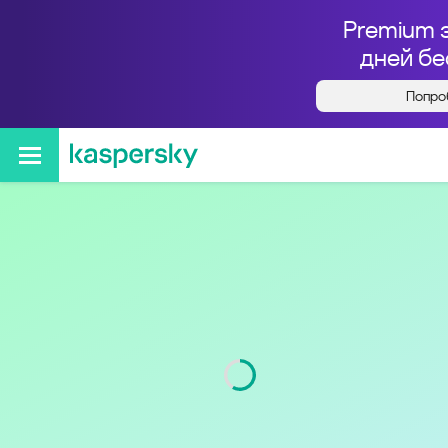
Premium 
дней бе
Попро
Кто звонил с номера
+74242499049
Регион
Сахалинская обл.
Код
424