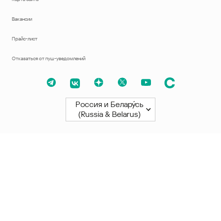
Вакансии
Прайс-лист
Отказаться от пуш-уведомлений
Россия и Белару́сь
(Russia & Belarus)
Северная и Южная Америки
América Latina
Brasil
United States
Canada - English