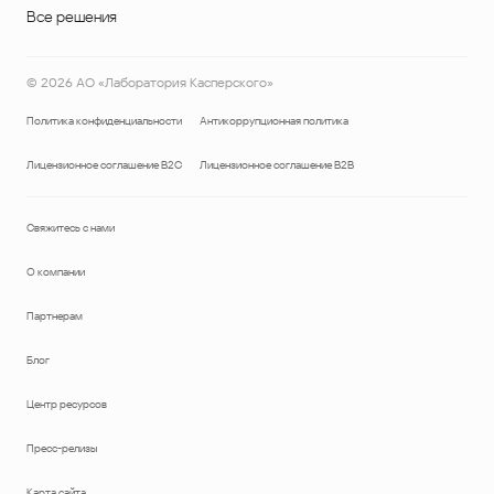
Все решения
©
2026
АО «Лаборатория Касперского»
Политика конфиденциальности
Антикоррупционная политика
Лицензионное соглашение B2C
Лицензионное соглашение B2B
Свяжитесь с нами
О компании
Партнерам
Блог
Центр ресурсов
Пресс-релизы
Карта сайта