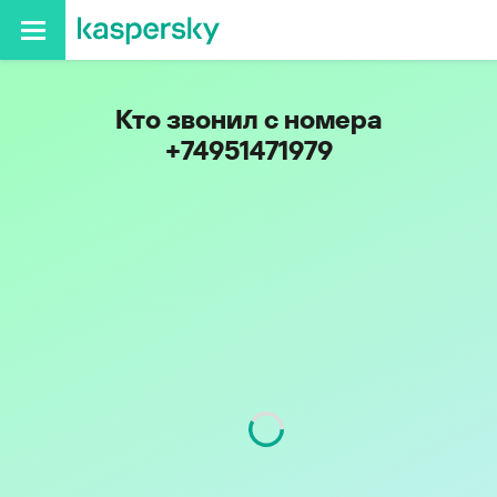
Кто звонил с номера
+74951471979
Регион
г. Москва и Московская
обл.
Код
495