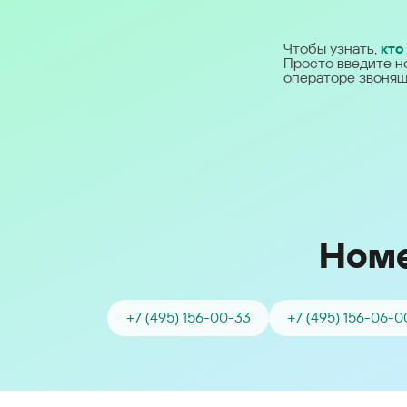
Ближний Восток
Чтобы узнать,
кто
Просто введите н
Middle East (English)
операторе звонящ
الشرق الأوسط (Arabic)
Номе
+7 (495) 156-00-33
+7 (495) 156-06-0