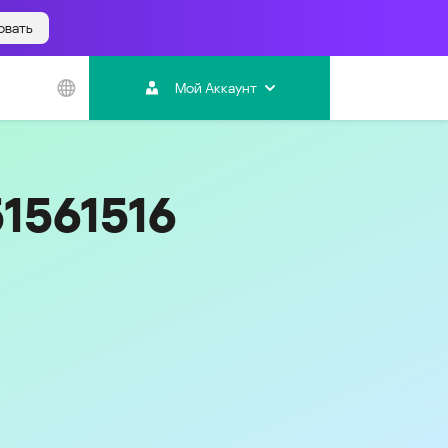
овать
Азиатско-
Тихоокеанский
Мой Аккаунт
регион
Australia
India
51561516
Indonesia (Bahasa)
Malaysia - English
Malaysia - Bahasa Melayu
New Zealand
Việt Nam
ไทย (Thailand)
Код
495
한국 (Korea)
中国 (China)
香港特別行政區 (Hong Kong SAR)