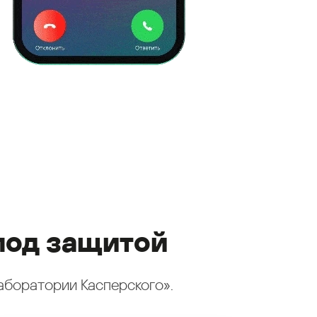
под защитой
аборатории Касперского».