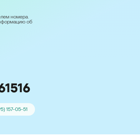
台灣 (Taiwan)
日本語 (Japan)
елем номера.
информацию об
Для всех других
стран
Глобальная версия
61516
95) 157-05-51