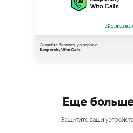
Who Calls
30-дневная га
Скачайте бесплатную версию
Kaspersky Who Calls
Еще больше
Защитите ваши устройств