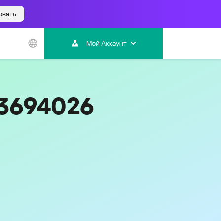
овать
Азиатско-
Тихоокеанский
Мой Аккаунт
регион
Australia
India
53694026
Indonesia (Bahasa)
Malaysia - English
Malaysia - Bahasa Melayu
New Zealand
Việt Nam
ไทย (Thailand)
Код
495
한국 (Korea)
中国 (China)
香港特別行政區 (Hong Kong SAR)