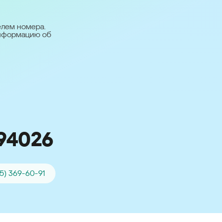
台灣 (Taiwan)
日本語 (Japan)
елем номера.
информацию об
Для всех других
стран
Глобальная версия
94026
95) 369-60-91