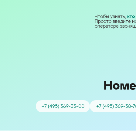
Ближний Восток
Чтобы узнать,
кто
Просто введите н
Middle East (English)
операторе звонящ
الشرق الأوسط (Arabic)
Номе
+7 (495) 369-33-00
+7 (495) 369-38-7