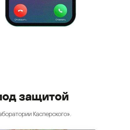
под защитой
аборатории Касперского».