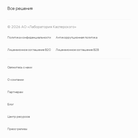
Все решения
©
2026
АО «Лаборатория Касперского»
Политика конфиденциальности
Антикоррупционная политика
Лицензионное соглашение B2C
Лицензионное соглашение B2B
Свяжитесь с нами
О компании
Партнерам
Блог
Центр ресурсов
Пресс-релизы