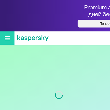
Premium 
дней бе
Попро
Кто звонил с номера
+74956337131
Регион
г. Москва и Московская
обл.
Код
495