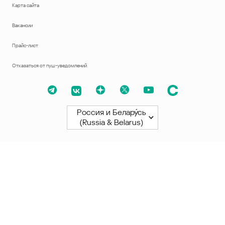
Карта сайта
Вакансии
Прайс-лист
Отказаться от пуш-уведомлений
Россия и Белару́сь
(Russia & Belarus)
Северная и Южная Америки
América Latina
Brasil
United States