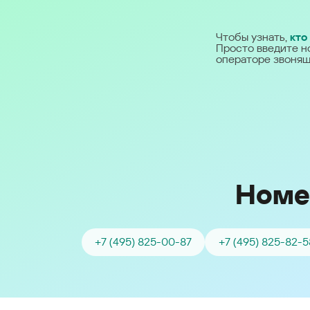
Ближний Восток
Чтобы узнать,
кто
Просто введите н
Middle East (English)
операторе звонящ
الشرق الأوسط (Arabic)
Номе
+7 (495) 825-00-87
+7 (495) 825-82-5