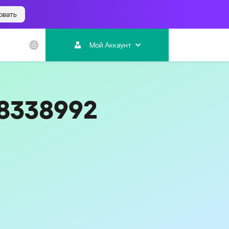
овать
Азиатско-
Тихоокеанский
Мой Аккаунт
регион
Australia
India
58338992
Indonesia (Bahasa)
Malaysia - English
Malaysia - Bahasa Melayu
New Zealand
Việt Nam
ไทย (Thailand)
Код
495
한국 (Korea)
中国 (China)
香港特別行政區 (Hong Kong SAR)