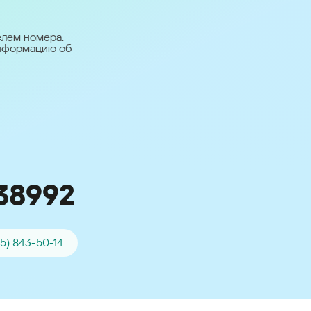
台灣 (Taiwan)
日本語 (Japan)
елем номера.
информацию об
Для всех других
стран
Глобальная версия
38992
95) 843-50-14