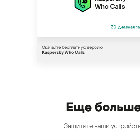
Who Calls
30-дневная га
Скачайте бесплатную версию
Kaspersky Who Calls
Еще больше
Защитите ваши устройств