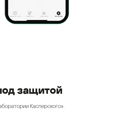
под защитой
аборатории Касперского».