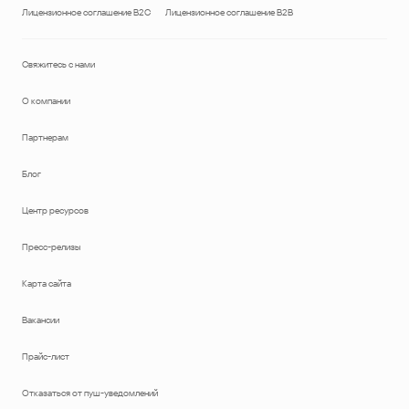
Лицензионное соглашение B2C
Лицензионное соглашение B2B
Свяжитесь с нами
О компании
Партнерам
Блог
Центр ресурсов
Пресс-релизы
Карта сайта
Вакансии
Прайс-лист
Отказаться от пуш-уведомлений