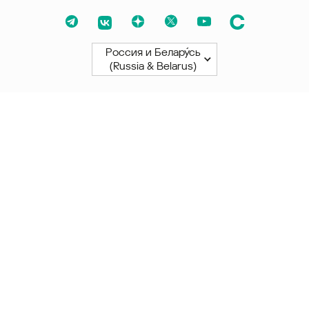
Россия и Белару́сь
(Russia & Belarus)
Северная и Южная Америки
América Latina
Brasil
United States
Canada - English
Canada - Français
Африка
Afrique Francophone