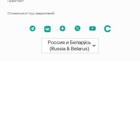
Прайс-лист
Отказаться от пуш-уведомлений
Россия и Белару́сь
(Russia & Belarus)
Северная и Южная Америки
América Latina
Brasil
United States
Canada - English
Canada - Français