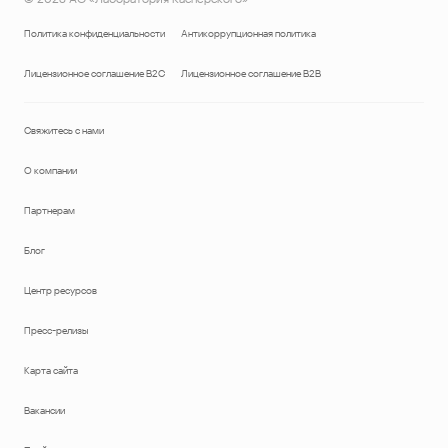
Политика конфиденциальности
Антикоррупционная политика
Лицензионное соглашение B2C
Лицензионное соглашение B2B
Свяжитесь с нами
О компании
Партнерам
Блог
Центр ресурсов
Пресс-релизы
Карта сайта
Вакансии