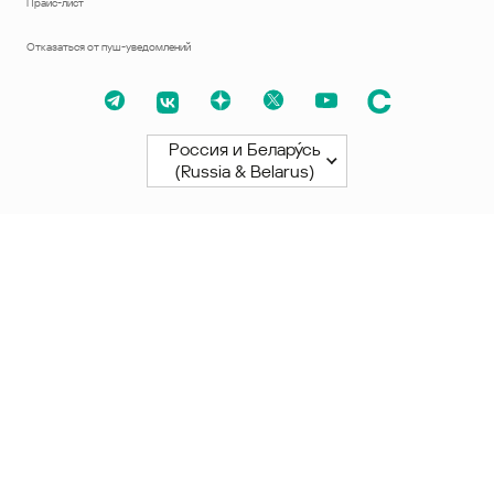
Прайс-лист
Отказаться от пуш-уведомлений
Россия и Белару́сь
(Russia & Belarus)
Северная и Южная Америки
América Latina
Brasil
United States
Canada - English
Canada - Français