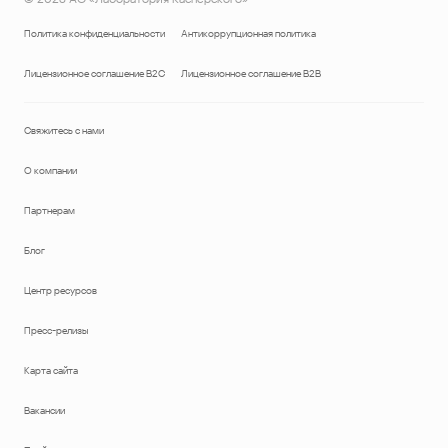
Политика конфиденциальности
Антикоррупционная политика
Лицензионное соглашение B2C
Лицензионное соглашение B2B
Свяжитесь с нами
О компании
Партнерам
Блог
Центр ресурсов
Пресс-релизы
Карта сайта
Вакансии