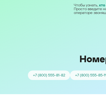
Ближний Восток
Чтобы узнать,
кто
Просто введите н
операторе звонящ
Middle East (English)
الشرق الأوسط (Arabic)
Номер
+7 (800) 555-81-82
+7 (800) 555-85-1