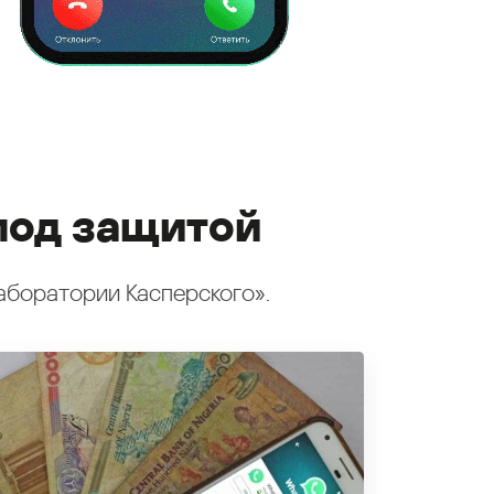
под защитой
аборатории Касперского».