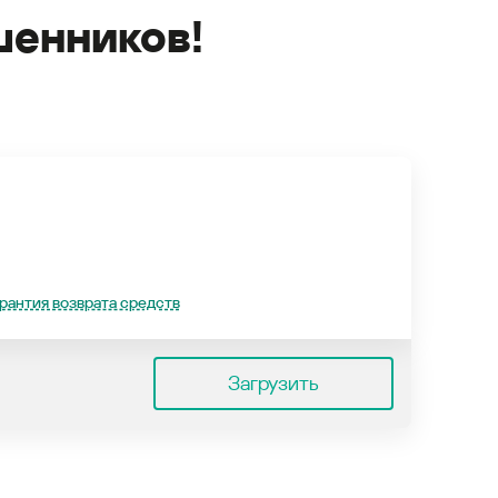
енников!
рантия возврата средств
Загрузить