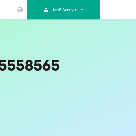
Мой Аккаунт
Азиатско-
Тихоокеанский
регион
Australia
India
05558565
Indonesia (Bahasa)
Malaysia - English
Malaysia - Bahasa Melayu
New Zealand
Việt Nam
ไทย (Thailand)
한국 (Korea)
中国 (China)
香港特別行政區 (Hong Kong SAR)