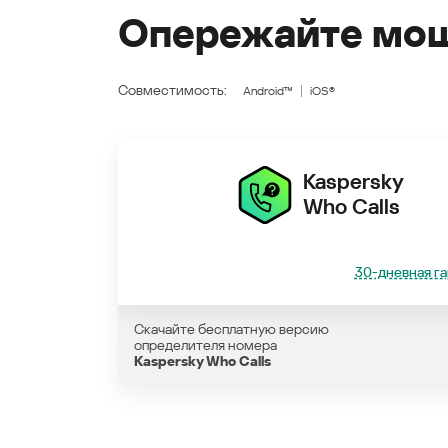
Опережайте мош
Совместимость:
Android™
iOS®
Kaspersky
Who Calls
30-дневная га
Скачайте бесплатную версию
определителя номера
Kaspersky Who Calls