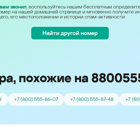
Україна (Ukraine)
 вам звонил
, воспользуйтесь нашим бесплатным определит
омер на нашей домашней странице и мгновенно получите 
его, его местоположении и истории спам-активности
Найти другой номер
а, похожие на 880055
9
+7 (800) 555-86-07
+7 (800) 555-87-48
+7 (80