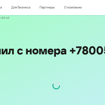
ма
Для бизнеса
Партнеры
О компании
дная Европа
Восточная Европа
5-85-65
e & Luxembourg
Česká republika
k
Magyarország
land & Schweiz
Polska
România
нил с номера +780
Srbija
Svizzera
Türkiye
nd
Ελλάδα (Greece)
България (Bulgaria)
ich
Қазақстан - Русский (Kazakhstan -
Russian)
Код
800
Қазақстан - Қазақша (Kazakhstan -
Kazakh)
Россия и Белару́сь (Russia &
Kingdom
Belarus)