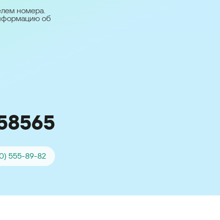
台灣 (Taiwan)
елем номера.
информацию об
日本語 (Japan)
Для всех других
стран
Глобальная версия
58565
0) 555-89-82