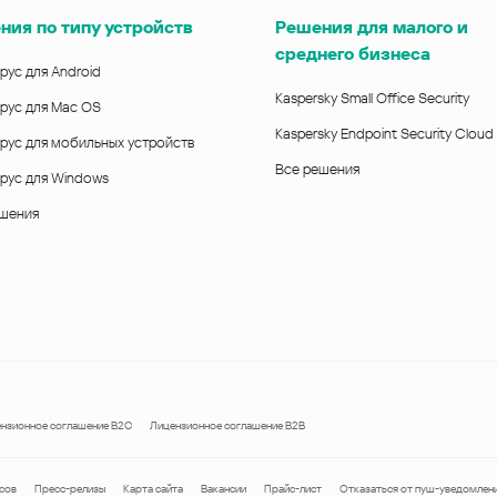
ния по типу устройств
Решения для малого и
среднего бизнеса
рус для Android
Kaspersky Small Office Security
рус для Mac OS
Kaspersky Endpoint Security Cloud
рус для мобильных устройств
Все решения
рус для Windows
ешения
нзионное соглашение B2C
Лицензионное соглашение B2B
сов
Пресс-релизы
Карта сайта
Вакансии
Прайс-лист
Отказаться от пуш-уведомлен