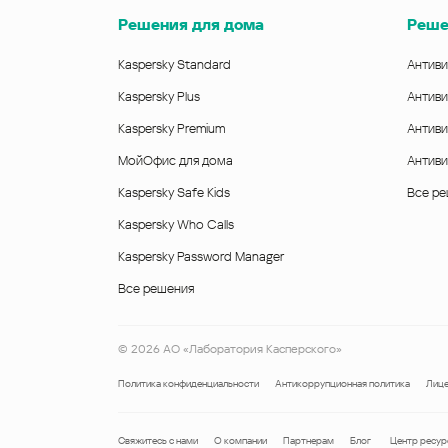
Решения для дома
Реше
Kaspersky Standard
Антиви
Kaspersky Plus
Антиви
Kaspersky Premium
Антиви
МойОфис для дома
Антиви
Kaspersky Safe Kids
Все р
Kaspersky Who Calls
Kaspersky Password Manager
Все решения
©
2026
АО «Лаборатория Касперского»
Политика конфиденциальности
Антикоррупционная политика
Лице
Свяжитесь с нами
О компании
Партнерам
Блог
Центр ресур