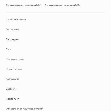
Лицензионное соглашение B2C
Лицензионное соглашение B2B
Свяжитесь с нами
О компании
Партнерам
Блог
Центр ресурсов
Пресс-релизы
Карта сайта
Вакансии
Прайс-лист
Отказаться от пуш-уведомлений