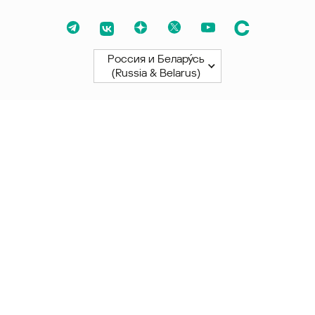
Россия и Белару́сь
(Russia & Belarus)
Северная и Южная Америки
América Latina
Brasil
United States
Canada - English
Canada - Français
Африка