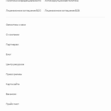
Политика конфиденциальности
Антикоррупционная политика
Лицензионное соглашение B2C
Лицензионное соглашение B2B
Свяжитесь с нами
О компании
Партнерам
Блог
Центр ресурсов
Пресс-релизы
Карта сайта
Вакансии
Прайс-лист