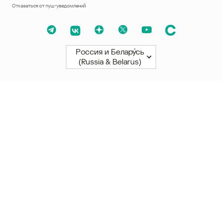
Отказаться от пуш-уведомлений
Россия и Белару́сь
(Russia & Belarus)
Северная и Южная Америки
América Latina
Brasil
United States
Canada - English
Canada - Français
Африка