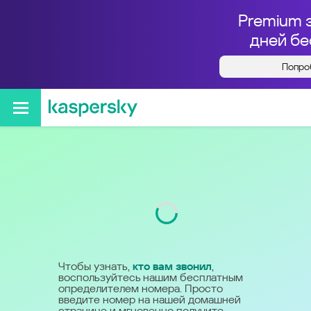
Premium 
дней бе
Попро
Кто звонил с номера
+78007778333
Код
800
Чтобы узнать,
кто вам звонил
,
воспользуйтесь нашим бесплатным
определителем номера. Просто
введите номер на нашей домашней
странице и мгновенно получите