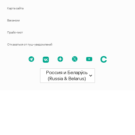
Карта сайта
Вакансии
Прайс-лист
Отказаться от пуш-уведомлений
Россия и Белару́сь
(Russia & Belarus)
Северная и Южная Америки
América Latina
Brasil