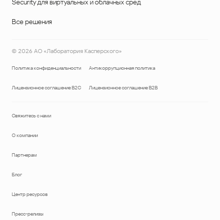
Security для виртуальных и облачных сред
Все решения
©
2026
АО «Лаборатория Касперского»
Политика конфиденциальности
Антикоррупционная политика
Лицензионное соглашение B2C
Лицензионное соглашение B2B
Свяжитесь с нами
О компании
Партнерам
Блог
Центр ресурсов
Пресс-релизы