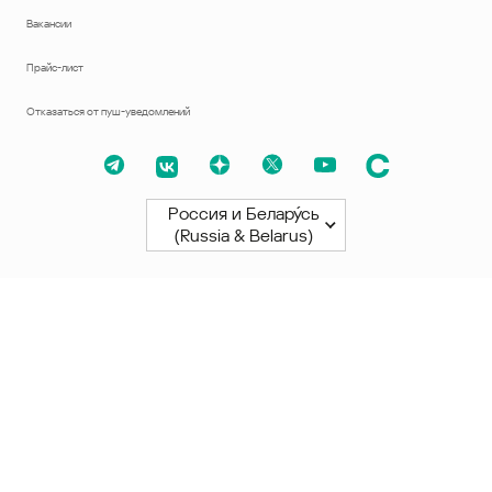
Вакансии
Прайс-лист
Отказаться от пуш-уведомлений
Россия и Белару́сь
(Russia & Belarus)
Северная и Южная Америки
América Latina
Brasil
United States
Canada - English