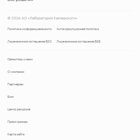
©
2026
АО «Лаборатория Касперского»
Политика конфиденциальности
Антикоррупционная политика
Лицензионное соглашение B2C
Лицензионное соглашение B2B
Свяжитесь с нами
О компании
Партнерам
Блог
Центр ресурсов
Пресс-релизы
Карта сайта