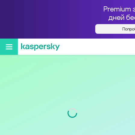
Premium 
дней бе
Попро
Кто звонил с номера
+78126481652
Регион
г. Санкт-Петербург
Код
812