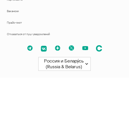
Вакансии
Прайс-лист
Отказаться от пуш-уведомлений
Россия и Белару́сь
(Russia & Belarus)
Северная и Южная Америки
América Latina
Brasil
United States
Canada - English