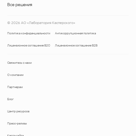
Все решения
©
2026
АО «Лаборатория Касперского»
Политика конфиденциальности
Антикоррупционная политика
Лицензионное соглашение B2C
Лицензионное соглашение B2B
Свяжитесь с нами
О компании
Партнерам
Блог
Центр ресурсов
Пресс-релизы
Карта сайта