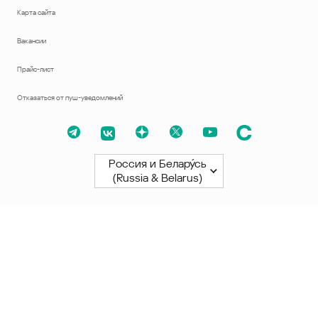
Карта сайта
Вакансии
Прайс-лист
Отказаться от пуш-уведомлений
Россия и Белару́сь
(Russia & Belarus)
Северная и Южная Америки
América Latina
Brasil
United States