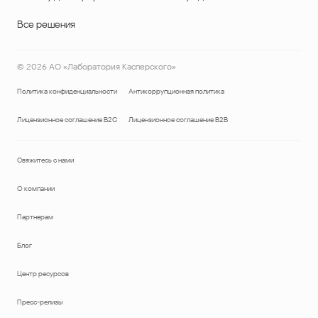
Все решения
©
2026
АО «Лаборатория Касперского»
Политика конфиденциальности
Антикоррупционная политика
Лицензионное соглашение B2C
Лицензионное соглашение B2B
Свяжитесь с нами
О компании
Партнерам
Блог
Центр ресурсов
Пресс-релизы