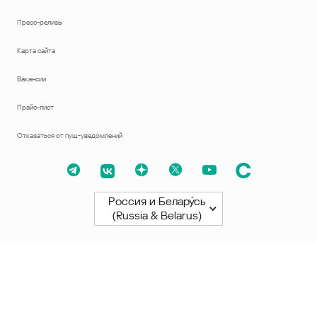
Пресс-релизы
Карта сайта
Вакансии
Прайс-лист
Отказаться от пуш-уведомлений
Россия и Белару́сь
(Russia & Belarus)
Северная и Южная Америки
América Latina