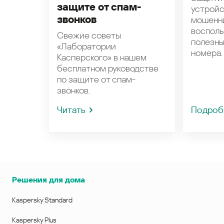
защите от спам-
устройс
звонков
мошенн
восполь
Свежие советы
полезн
«Лаборатории
номера.
Касперского» в нашем
бесплатном руководстве
по защите от спам-
звонков.
Читать
Подроб
Решения для дома
Kaspersky Standard
Kaspersky Plus