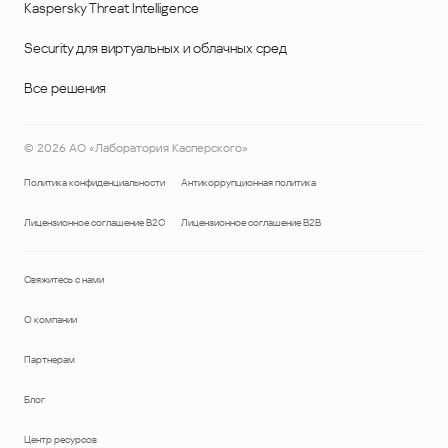
Kaspersky Threat Intelligence
Security для виртуальных и облачных сред
Все решения
©
2026
АО «Лаборатория Касперского»
Политика конфиденциальности
Антикоррупционная политика
Лицензионное соглашение B2C
Лицензионное соглашение B2B
Свяжитесь с нами
О компании
Партнерам
Блог
Центр ресурсов