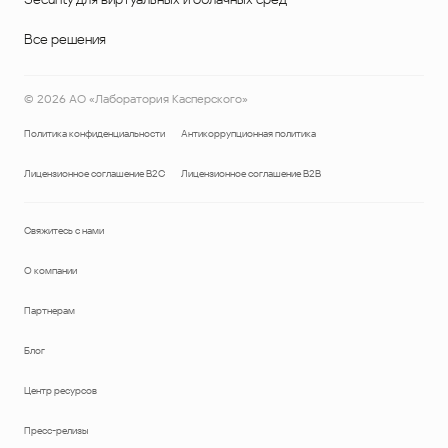
Все решения
©
2026
АО «Лаборатория Касперского»
Политика конфиденциальности
Антикоррупционная политика
Лицензионное соглашение B2C
Лицензионное соглашение B2B
Свяжитесь с нами
О компании
Партнерам
Блог
Центр ресурсов
Пресс-релизы