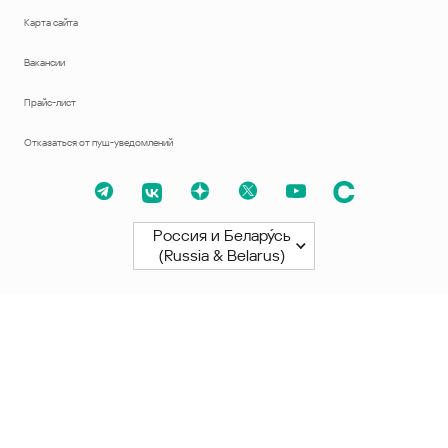
Карта сайта
Вакансии
Прайс-лист
Отказаться от пуш-уведомлений
Россия и Белару́сь
(Russia & Belarus)
Северная и Южная Америки
América Latina
Brasil
United States