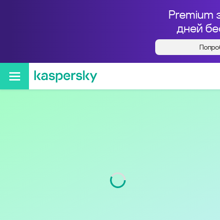
Premium 
дней бе
Попро
Кто звонил с номера
+79000406128
Код
900
Оператор
МОТИВ