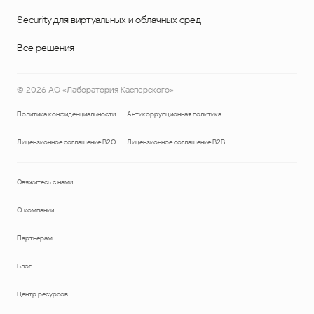
Security для виртуальных и облачных сред
Все решения
©
2026
АО «Лаборатория Касперского»
Политика конфиденциальности
Антикоррупционная политика
Лицензионное соглашение B2C
Лицензионное соглашение B2B
Свяжитесь с нами
О компании
Партнерам
Блог
Центр ресурсов