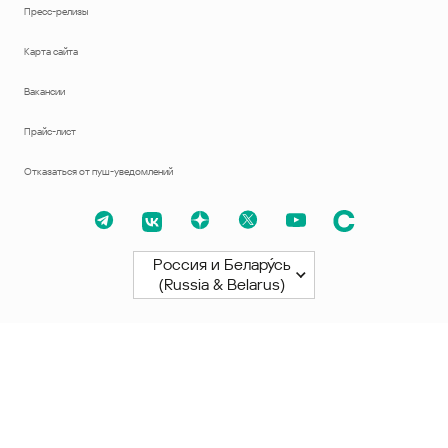
Пресс-релизы
Карта сайта
Вакансии
Прайс-лист
Отказаться от пуш-уведомлений
Россия и Белару́сь
(Russia & Belarus)
Северная и Южная Америки
América Latina
Brasil