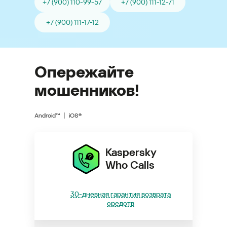
+7 (900) 110-99-57
+7 (900) 111-12-71
+7 (900) 111-17-12
Опережайте
мошенников!
Android™
iOS®
Kaspersky
Who Calls
30-дневная гарантия возврата
средств