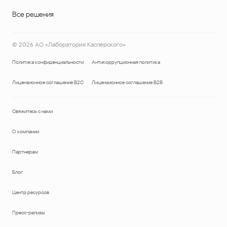
Все решения
©
2026
АО «Лаборатория Касперского»
Политика конфиденциальности
Антикоррупционная политика
Лицензионное соглашение B2C
Лицензионное соглашение B2B
Свяжитесь с нами
О компании
Партнерам
Блог
Центр ресурсов
Пресс-релизы