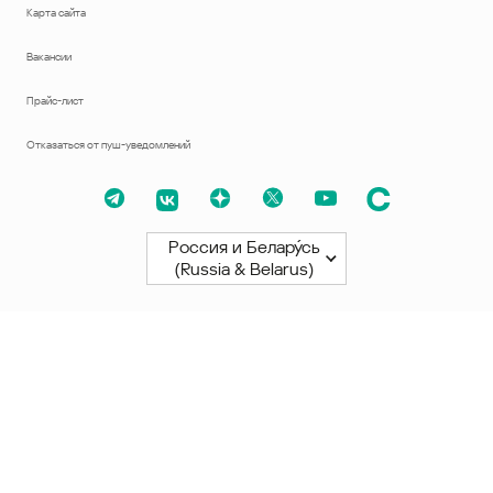
Карта сайта
Вакансии
Прайс-лист
Отказаться от пуш-уведомлений
Россия и Белару́сь
(Russia & Belarus)
Северная и Южная Америки
América Latina
Brasil
United States