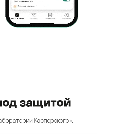
под защитой
аборатории Касперского».