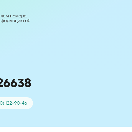
台灣 (Taiwan)
日本語 (Japan)
елем номера.
информацию об
Для всех других
стран
Глобальная версия
26638
0) 122-90-46