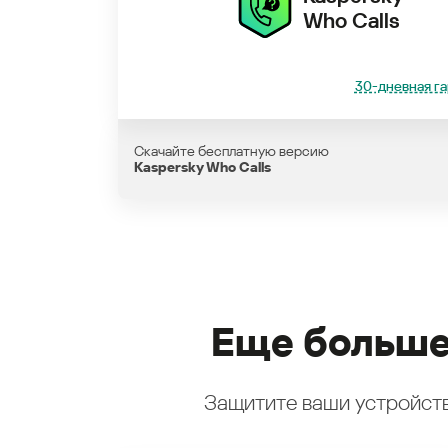
Who Calls
30-дневная га
Скачайте бесплатную версию
Kaspersky Who Calls
Еще больше
Защитите ваши устройств