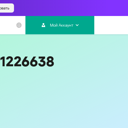
овать
Азиатско-
Тихоокеанский
Мой Аккаунт
регион
Australia
India
01226638
Indonesia (Bahasa)
Malaysia - English
Malaysia - Bahasa Melayu
New Zealand
Việt Nam
ไทย (Thailand)
한국 (Korea)
中国 (China)
香港特別行政區 (Hong Kong SAR)