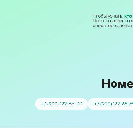
Ближний Восток
Чтобы узнать,
кто
Просто введите н
Middle East (English)
операторе звонящ
الشرق الأوسط (Arabic)
Номе
+7 (900) 122-65-00
+7 (900) 122-65-6