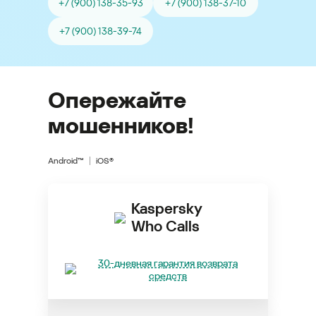
+7 (900) 138-35-93
+7 (900) 138-37-10
+7 (900) 138-39-74
Опережайте
мошенников!
Android™
iOS®
Kaspersky
Who Calls
30-дневная гарантия возврата
средств