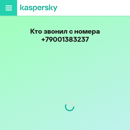
Кто звонил с номера
+79001383237
Код
900
Оператор
Tele2