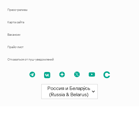
Пресс-релизы
Карта сайта
Вакансии
Прайс-лист
Отказаться от пуш-уведомлений
Россия и Белару́сь
(Russia & Belarus)
Северная и Южная Америки
América Latina