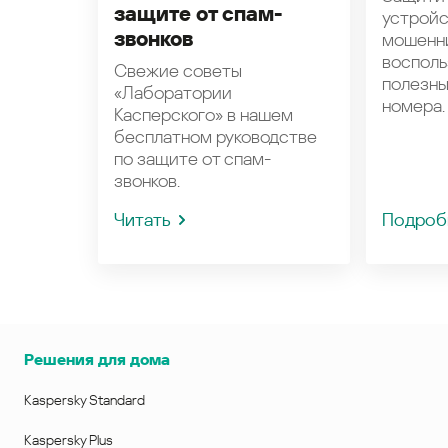
защите от спам-
устройс
звонков
мошенн
восполь
Свежие советы
полезн
«Лаборатории
номера.
Касперского» в нашем
бесплатном руководстве
по защите от спам-
звонков.
Читать
Подроб
Решения для дома
Kaspersky Standard
Kaspersky Plus