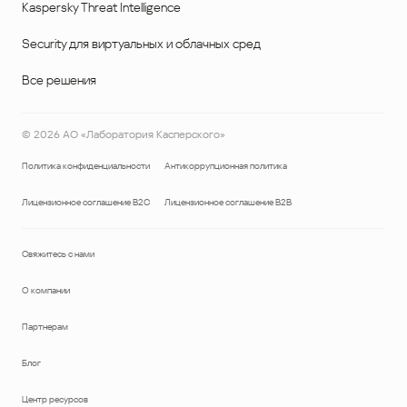
Kaspersky Threat Intelligence
Security для виртуальных и облачных сред
Все решения
©
2026
АО «Лаборатория Касперского»
Политика конфиденциальности
Антикоррупционная политика
Лицензионное соглашение B2C
Лицензионное соглашение B2B
Свяжитесь с нами
О компании
Партнерам
Блог
Центр ресурсов