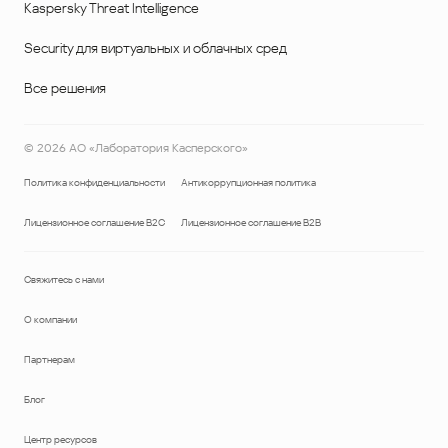
Kaspersky Threat Intelligence
Security для виртуальных и облачных сред
Все решения
©
2026
АО «Лаборатория Касперского»
Политика конфиденциальности
Антикоррупционная политика
Лицензионное соглашение B2C
Лицензионное соглашение B2B
Свяжитесь с нами
О компании
Партнерам
Блог
Центр ресурсов