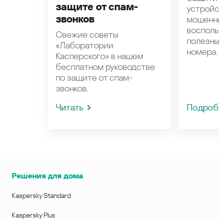
защите от спам-
устройс
звонков
мошенн
восполь
Свежие советы
полезн
«Лаборатории
номера.
Касперского» в нашем
бесплатном руководстве
по защите от спам-
звонков.
Читать
Подроб
Решения для дома
Kaspersky Standard
Kaspersky Plus