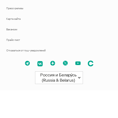
Пресс-релизы
Карта сайта
Вакансии
Прайс-лист
Отказаться от пуш-уведомлений
Россия и Белару́сь
(Russia & Belarus)
Северная и Южная Америки
América Latina