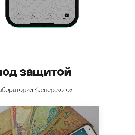
под защитой
аборатории Касперского».