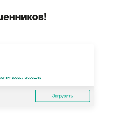
енников!
рантия возврата средств
Загрузить