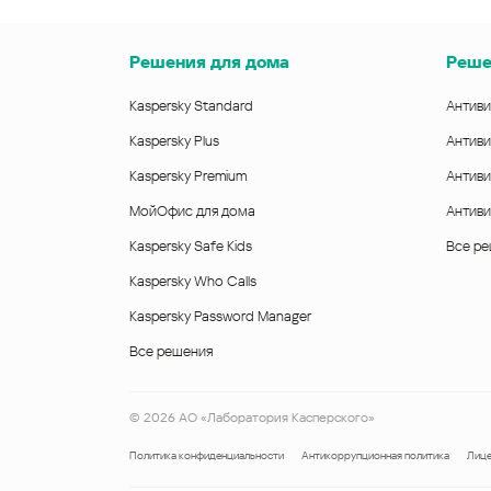
Решения для дома
Реше
Kaspersky Standard
Антиви
Kaspersky Plus
Антиви
Kaspersky Premium
Антиви
МойОфис для дома
Антиви
Kaspersky Safe Kids
Все р
Kaspersky Who Calls
Kaspersky Password Manager
Все решения
©
2026
АО «Лаборатория Касперского»
Политика конфиденциальности
Антикоррупционная политика
Лице