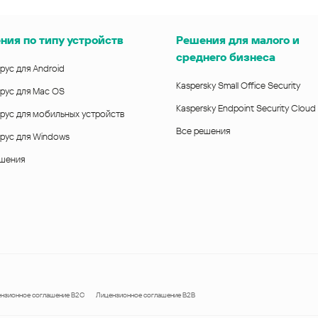
ния по типу устройств
Решения для малого и
среднего бизнеса
рус для Android
Kaspersky Small Office Security
рус для Mac OS
Kaspersky Endpoint Security Cloud
рус для мобильных устройств
Все решения
рус для Windows
ешения
нзионное соглашение B2C
Лицензионное соглашение B2B