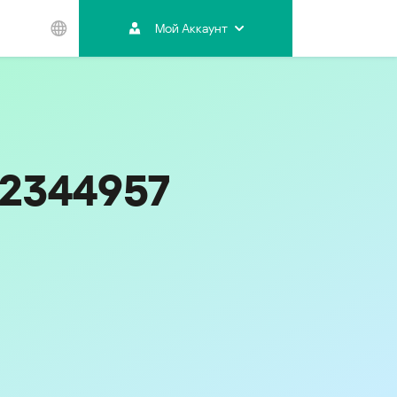
Мой Аккаунт
Азиатско-
Тихоокеанский
регион
Australia
India
02344957
Indonesia (Bahasa)
Malaysia - English
Malaysia - Bahasa Melayu
New Zealand
Việt Nam
ไทย (Thailand)
한국 (Korea)
中国 (China)
香港特別行政區 (Hong Kong SAR)