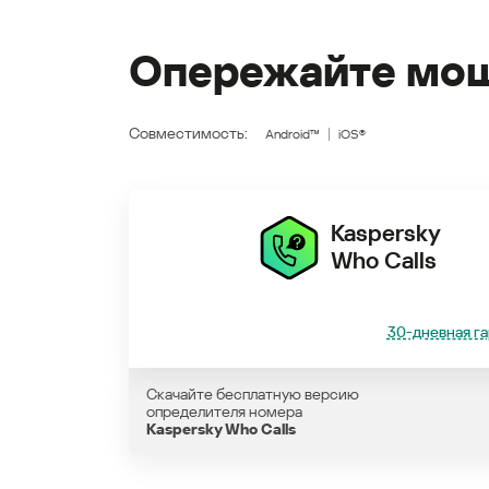
Опережайте мош
Совместимость:
Android™
iOS®
Kaspersky
Who Calls
30-дневная га
Скачайте бесплатную версию
определителя номера
Kaspersky Who Calls