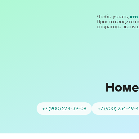
Ближний Восток
Чтобы узнать,
кто
Просто введите н
Middle East (English)
операторе звонящ
الشرق الأوسط (Arabic)
Номе
+7 (900) 234-39-08
+7 (900) 234-49-4