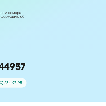
台灣 (Taiwan)
日本語 (Japan)
елем номера.
информацию об
Для всех других
стран
Глобальная версия
44957
0) 234-97-95