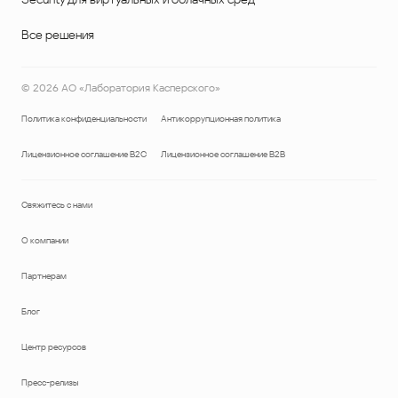
Все решения
©
2026
АО «Лаборатория Касперского»
Политика конфиденциальности
Антикоррупционная политика
Лицензионное соглашение B2C
Лицензионное соглашение B2B
Свяжитесь с нами
О компании
Партнерам
Блог
Центр ресурсов
Пресс-релизы