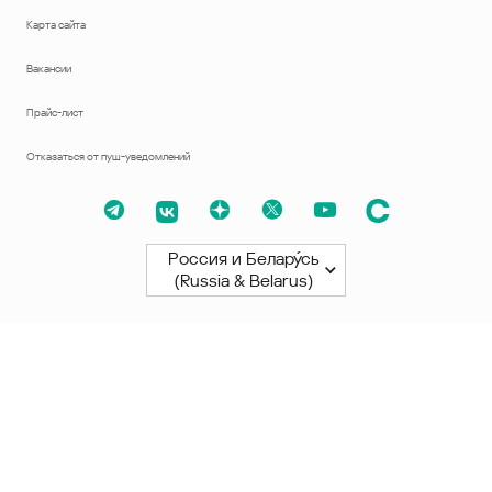
Карта сайта
Вакансии
Прайс-лист
Отказаться от пуш-уведомлений
Россия и Белару́сь
(Russia & Belarus)
Северная и Южная Америки
América Latina
Brasil
United States