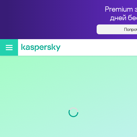
Premium 
дней бе
Попро
Кто звонил с номера
+79002530266
Код
900
Оператор
Tele2