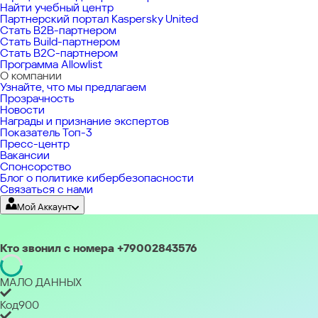
Найти учебный центр
Партнерский портал Kaspersky United
Стать B2B-партнером
Стать Build-партнером
Стать B2C-партнером
Программа Allowlist
О компании
Узнайте, что мы предлагаем
Прозрачность
Новости
Награды и признание экспертов
Показатель Топ-3
Пресс-центр
Вакансии
Спонсорство
Блог о политике кибербезопасности
Связаться с нами
Мой Аккаунт
Для
дома
My
Кто звонил с номера +79002843576
Kaspersky
Продлите
вашу
лицензию
Скачать
Поддер
МАЛО ДАННЫХ
для
Дома
Код
900
Для