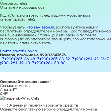
бизнеса
Оператор
Tele2
KSOS
О спаме не сообщалось.
portal
Kaspersky
Business
Код 900 используется следующими мобильными
Hub
Продлите
операторами: Tele2
вашу
лицензию
Поддержка
Чтобы узнать,
кто вам звонил
, воспользуйтесь нашим
для
бесплатным определителем номера. Просто введите номер
Бизнеса
на нашей домашней странице и мгновенно получите
информацию об операторе звонящего, его местоположении
и истории спам-активности
Найти другой номер
Номера, похожие на 89002843576
+7 (900) 283-86-48
+7 (900) 283-88-52
+7 (900) 284-42-26
+7
(900) 284-49-40
+7 (900) 284-50-80
Опережайте мошенников!
Совместимость:
Android™
iOS®
Kaspersky
Who Calls
30-дневная гарантия возврата средств
Скачайте бесплатную версию определителя номера