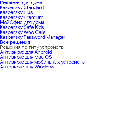
Решения для дома
Kaspersky Standard
Kaspersky Plus
Kaspersky Premium
МойОфис для дома
Kaspersky Safe Kids
Kaspersky Who Calls
Kaspersky Password Manager
Все решения
Решения по типу устройств
Антивирус для Android
Антивирус для Mac OS
Антивирус для мобильных устройств
Антивирус для Windows
Все решения
Решения для малого и среднего бизнеса
Kaspersky Small Office Security
Kaspersky Endpoint Security Cloud
Все решения
Корпоративные решения
Сервисы кибербезопасности
Kaspersky Anti Targeted Attack Platform
Защита конечных устройств
Kaspersky Threat Intelligence
Security для виртуальных и облачных сред
Все решения
©
2026
АО «Лаборатория Касперского»