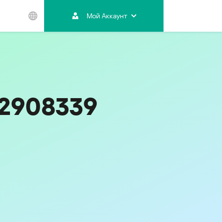
Мой Аккаунт
Азиатско-
Тихоокеанский
регион
Australia
India
02908339
Indonesia (Bahasa)
Malaysia - English
Malaysia - Bahasa Melayu
New Zealand
Việt Nam
ไทย (Thailand)
한국 (Korea)
中国 (China)
香港特別行政區 (Hong Kong SAR)