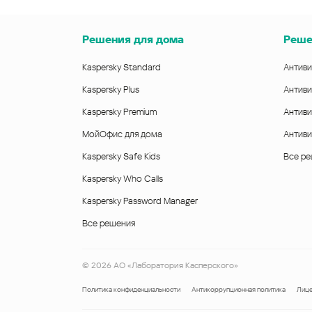
Решения для дома
Реше
Kaspersky Standard
Антиви
Kaspersky Plus
Антиви
Kaspersky Premium
Антиви
МойОфис для дома
Антиви
Kaspersky Safe Kids
Все р
Kaspersky Who Calls
Kaspersky Password Manager
Все решения
©
2026
АО «Лаборатория Касперского»
Политика конфиденциальности
Антикоррупционная политика
Лице