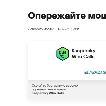
Опережайте мош
Совместимость:
Android™
iOS®
Kaspersky
Who Calls
30-дневная га
Скачайте бесплатную версию
определителя номера
Kaspersky Who Calls