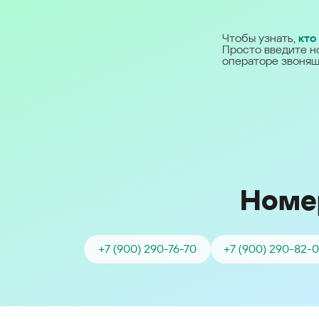
Ближний Восток
Чтобы узнать,
кто
Просто введите н
Middle East (English)
операторе звонящ
الشرق الأوسط (Arabic)
Номе
+7 (900) 290-76-70
+7 (900) 290-82-