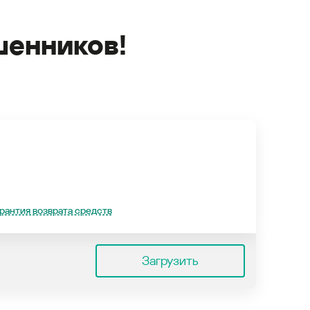
енников!
рантия возврата средств
Загрузить