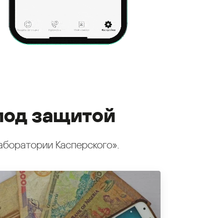
под защитой
аборатории Касперского».