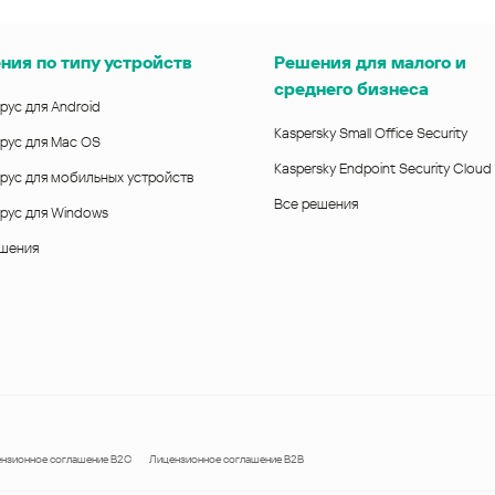
ния по типу устройств
Решения для малого и
среднего бизнеса
рус для Android
Kaspersky Small Office Security
рус для Mac OS
Kaspersky Endpoint Security Cloud
рус для мобильных устройств
Все решения
рус для Windows
ешения
нзионное соглашение B2C
Лицензионное соглашение B2B