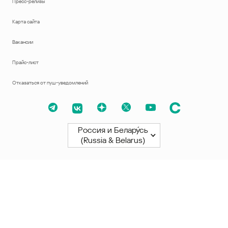
Пресс-релизы
Карта сайта
Вакансии
Прайс-лист
Отказаться от пуш-уведомлений
Россия и Белару́сь
(Russia & Belarus)
Северная и Южная Америки
América Latina
Brasil