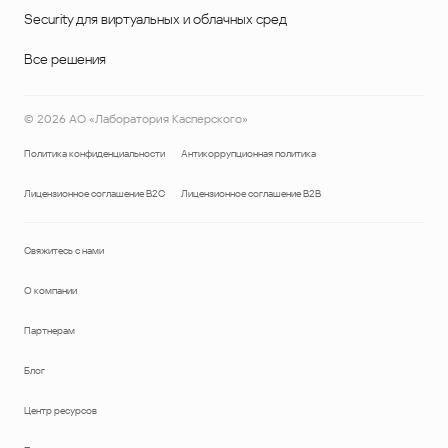
Security для виртуальных и облачных сред
Все решения
©
2026
АО «Лаборатория Касперского»
Политика конфиденциальности
Антикоррупционная политика
Лицензионное соглашение B2C
Лицензионное соглашение B2B
Свяжитесь с нами
О компании
Партнерам
Блог
Центр ресурсов