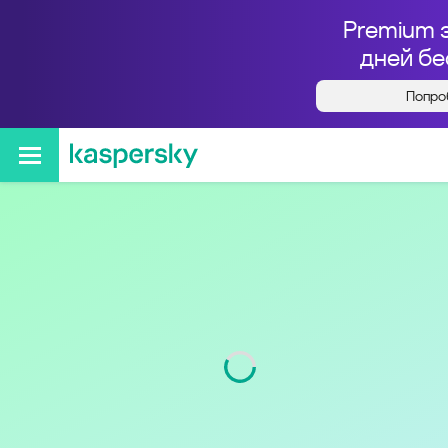
Premium 
дней бе
Попро
Кто звонил с номера
+79003057325
Код
900
Оператор
Tele2